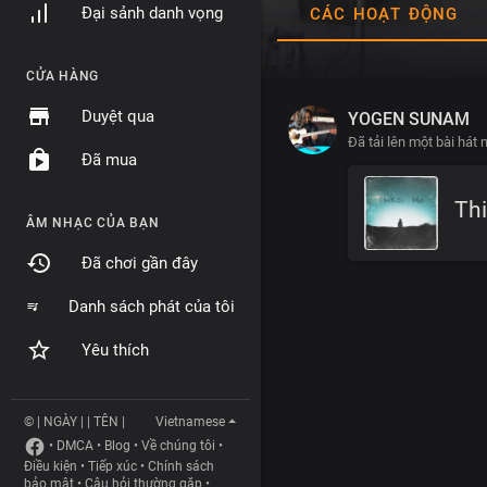
Đại sảnh danh vọng
CÁC HOẠT ĐỘNG
CỬA HÀNG
Duyệt qua
YOGEN SUNAM
Đã tải lên một bài hát 
Đã mua
Thi
ÂM NHẠC CỦA BẠN
Đã chơi gần đây
Danh sách phát của tôi
Yêu thích
© | NGÀY | | TÊN |
Vietnamese
•
DMCA
•
Blog
•
Về chúng tôi
•
Điều kiện
•
Tiếp xúc
•
Chính sách
bảo mật
•
Câu hỏi thường gặp
•