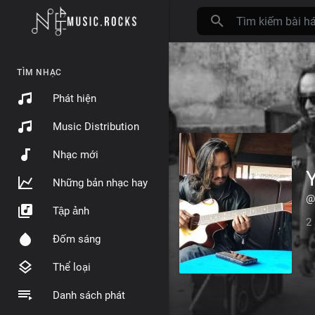
TÌM NHẠC
Phát hiện
Music Distribution
Nhạc mới
Những bản nhạc hay
@
Tập ảnh
2
Đốm sáng
Thể loại
Danh sách phát