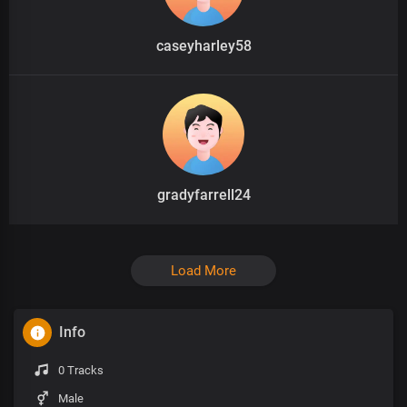
caseyharley58
gradyfarrell24
Load More
Info
0 Tracks
Male