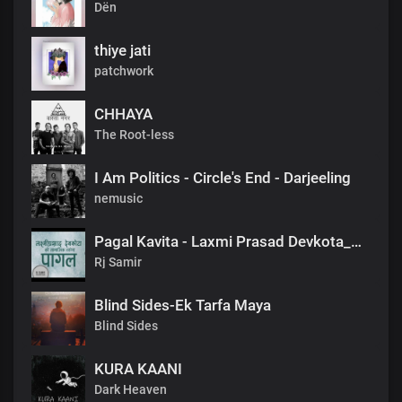
Dën
thiye jati
patchwork
CHHAYA
The Root-less
I Am Politics - Circle's End - Darjeeling
nemusic
Pagal Kavita - Laxmi Prasad Devkota_लक्ष्मी प्रसाद देवकोटाको मनछुने कविता पागल_RjSamirTheStoryteller
Rj Samir
Blind Sides-Ek Tarfa Maya
Blind Sides
KURA KAANI
Dark Heaven