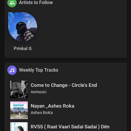
Artists to Follow
Prinkal G
Weekly Top Tracks
Come to Change - Circle's End
nemusic
Nayan _Ashes Roka
Ashes RoKa
RVSS ( Raat Vaari Sadai Sadai ) Dën