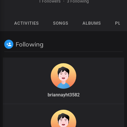
1 Followers
·
3 Following
ACTIVITIES
SONGS
ALBUMS
PLAY
Following
briannayht3582