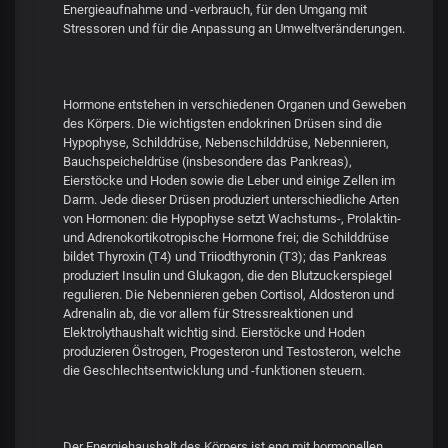
Energieaufnahme und -verbrauch, für den Umgang mit
Stressoren und für die Anpassung an Umweltveränderungen.
Hormone entstehen in verschiedenen Organen und Geweben
des Körpers. Die wichtigsten endokrinen Drüsen sind die
Hypophyse, Schilddrüse, Nebenschilddrüse, Nebennieren,
Bauchspeicheldrüse (insbesondere das Pankreas),
Eierstöcke und Hoden sowie die Leber und einige Zellen im
Darm. Jede dieser Drüsen produziert unterschiedliche Arten
von Hormonen: die Hypophyse setzt Wachstums-, Prolaktin-
und Adrenokortikotropische Hormone frei; die Schilddrüse
bildet Thyroxin (T4) und Triiodthyronin (T3); das Pankreas
produziert Insulin und Glukagon, die den Blutzuckerspiegel
regulieren. Die Nebennieren geben Cortisol, Aldosteron und
Adrenalin ab, die vor allem für Stressreaktionen und
Elektrolythaushalt wichtig sind. Eierstöcke und Hoden
produzieren Östrogen, Progesteron und Testosteron, welche
die Geschlechtsentwicklung und -funktionen steuern.
Der Energiehaushalt des Körpers ist eng mit hormonellen