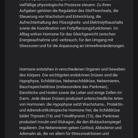
vielfältige physiologische Prozesse steuern. Zu ihren
Aufgaben gehören die Regulation des Stoffwechsels, die
Steuerung von Wachstum und Entwicklung, die
Aufrechterhaltung des Flüssigkeits- und Elektrolythaushalts
sowie die Koordination von Fortpflanzungsfunktionen. Im
Alltag wirken Hormone für das Gleichgewicht zwischen
Energieaufnahme und -verbrauch, für den Umgang mit
Stressoren und für die Anpassung an Umweltveränderungen.
Hormone entstehen in verschiedenen Organen und Geweben
des Körpers. Die wichtigsten endokrinen Drüsen sind die
Hypophyse, Schilddrüse, Nebenschilddrüse, Nebennieren,
Bauchspeicheldrüse (insbesondere das Pankreas),
Eierstöcke und Hoden sowie die Leber und einige Zellen im
Darm. Jede dieser Drüsen produziert unterschiedliche Arten
von Hormonen: die Hypophyse setzt Wachstums-, Prolaktin-
und Adrenokortikotropische Hormone frei; die Schilddrüse
bildet Thyroxin (T4) und Triiodthyronin (T3); das Pankreas
produziert Insulin und Glukagon, die den Blutzuckerspiegel
regulieren. Die Nebennieren geben Cortisol, Aldosteron und
Adrenalin ab, die vor allem für Stressreaktionen und