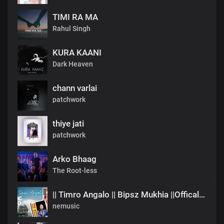
TIMI RA MA
Rahul Singh
KURA KAANI
Dark Heaven
chann varlai
patchwork
thiye jati
patchwork
Arko Bhaag
The Root-less
|| Timro Angalo || Bipsz Mukhia ||Offical Music Video
nemusic