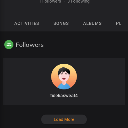
1 Followers
·
3 Following
ACTIVITIES
SONGS
ALBUMS
PLAY
Followers
fideliasweat4
Load More