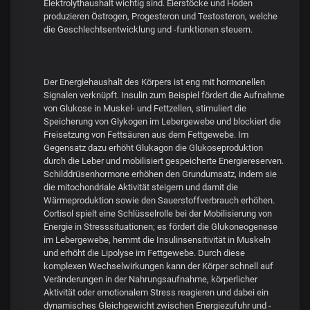
Elektrolythaushalt wichtig sind. Eierstöcke und Hoden
produzieren Östrogen, Progesteron und Testosteron, welche
die Geschlechtsentwicklung und -funktionen steuern.
Der Energiehaushalt des Körpers ist eng mit hormonellen
Signalen verknüpft. Insulin zum Beispiel fördert die Aufnahme
von Glukose in Muskel- und Fettzellen, stimuliert die
Speicherung von Glykogen im Lebergewebe und blockiert die
Freisetzung von Fettsäuren aus dem Fettgewebe. Im
Gegensatz dazu erhöht Glukagon die Glukoseproduktion
durch die Leber und mobilisiert gespeicherte Energiereserven.
Schilddrüsenhormone erhöhen den Grundumsatz, indem sie
die mitochondriale Aktivität steigern und damit die
Wärmeproduktion sowie den Sauerstoffverbrauch erhöhen.
Cortisol spielt eine Schlüsselrolle bei der Mobilisierung von
Energie in Stresssituationen; es fördert die Glukoneogenese
im Lebergewebe, hemmt die Insulinsensitivität in Muskeln
und erhöht die Lipolyse im Fettgewebe. Durch diese
komplexen Wechselwirkungen kann der Körper schnell auf
Veränderungen in der Nahrungsaufnahme, körperlicher
Aktivität oder emotionalem Stress reagieren und dabei ein
dynamisches Gleichgewicht zwischen Energiezufuhr und -