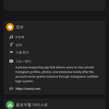
정보
0 트랙
남성
소셜 링크
그는 ~였다
A privacy-respecting app that allows users to view private
Instagram profiles, photos, and storiesbut lonely after the
account owner grants entrance through Instagrams certified
login system.
https://swioz.com
팔로우할 아티스트