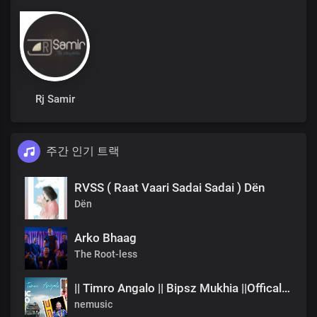
Rj Samir
주간 인기 트랙
RVSS ( Raat Vaari Sadai Sadai ) Dën
Dën
Arko Bhaag
The Root-less
|| Timro Angalo || Bipsz Mukhia ||Offical Music Video
nemusic