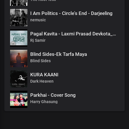
I Am Politics - Circle's End - Darjeeling
nemusic
Pagal Kavita - Laxmi Prasad Devkota_लक्ष्मी प्रसाद देवकोटाको मनछुने कविता पागल_RjSamirTheStoryteller
Rj Samir
Blind Sides-Ek Tarfa Maya
Blind Sides
KURA KAANI
Dark Heaven
Parkhai - Cover Song
Harry Ghasung