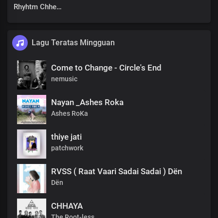
Rhyhtm Chhetri
Lagu Teratas Mingguan
Come to Change - Circle's End
nemusic
Nayan _Ashes Roka
Ashes RoKa
thiye jati
patchwork
RVSS ( Raat Vaari Sadai Sadai ) Dën
Dën
CHHAYA
The Root-less