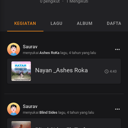
0 pengikut
·
1 Mengikuti
KEGIATAN
LAGU
ALBUM
DAFTAR 
Saurav
menyukai
Ashes RoKa
lagu,
4 tahun yang lalu
Nayan _Ashes Roka
4:43
Saurav
menyukai
Blind Sides
lagu,
4 tahun yang lalu