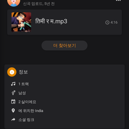
신곡 업로드,
5년 전
तिमी र म.mp3
4:16
더 찾아보기
정보
1 트랙
남성
2 살이에요
에 위치한 India
소셜 링크