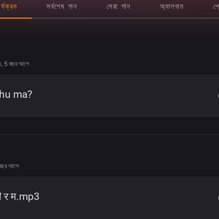
র্যক্রম
সর্বশেষ গান
সেরা গান
অ্যালবাম
প্
ন,
5 বছর আগে
 hu ma?
বছর আগে
ी र म.mp3