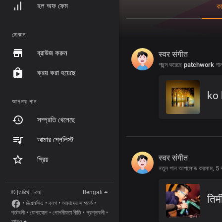
হল অফ ফেম
কা
দোকান
ব্রাউজ করুন
स्वर संगीत
পছন্দ করেছে
patchwork
গা
ক্রয় করা হয়েছে
ko
আপনার গান
সম্প্রতি খেলেছে
আমার প্লেলিস্ট
स्वर संगीत
প্রিয়
নতুন গান আপলোড করলাম,
5 
© |তারিখ| |নাম|
Bengali
तिम
•
ডিএমসিএ
•
ব্লগ
•
আমাদের সম্পর্কে
•
শর্তাবলী
•
যোগাযোগ
•
গোপনীয়তা নীতি
•
প্রশ্নাবলী
•
আরও