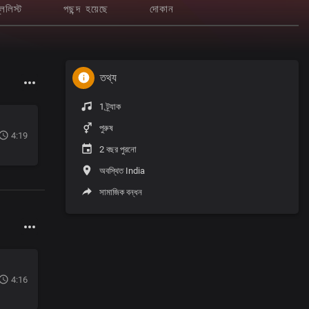
লেলিস্ট
পছন্দ হয়েছে
দোকান
তথ্য
1 ট্র্যাক
পুরুষ
4:19
2 বছর পুরনো
অবস্থিত India
সামাজিক বন্ধন
4:16