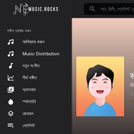
সঙ্গীত ব্রাউজ করুন
আবিষ্কার করুন
Music Distribution
নতুন সংগীত
स
শীর্ষ সঙ্গীত
@
অ্যালবাম
1 
স্পটলাইট
জেনারস
প্লেলিস্ট