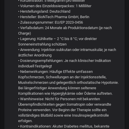
• Konzentration: 5 Milligramm pro Milliliter
• Volumen des Einzeldosierpackes: 1 Milliliter
• Herstellungsland: Deutschland
• Hersteller: BioNTech Pharma GmbH, Berlin
• Zulassungsnummer: EU/EP 2023-0456
• Verfallsdatum: 24 Monate ab Produktionsdatum (je nach
Charge)
• Lagerung: Kühlkette – 2 °C bis 8 °C; vor direkter
Sonneneinstrahlung schützen
• Anwendung: Injektion subkutan oder intramuskulär, je nach
ärztlicher Anordnung
• Dosierungsempfehlungen: Je nach klinischer Indikation
individuell festgelegt
• Nebenwirkungen: Häufige Effekte umfassen
Kopfschmerzen, Schwellungen an der Injektionsstelle,
Muskelschmerzen und gelegentlich orthostatische Hypotonie.
Bei längerfristiger Anwendung können seltenere
Komplikationen wie Hyperglykämie oder Ödeme auftreten.
• Warnhinweise: Nicht für Personen mit bekannten
Überempfindlichkeiten gegen Somatropin oder verwandte
Proteine verwenden. Vor Beginn der Therapie sollte ein
vollständiges Blutbild sowie eine Insulinspiegelkontrolle
erfolgen.
• Kontraindikationen: Akuter Diabetes mellitus, bekannte