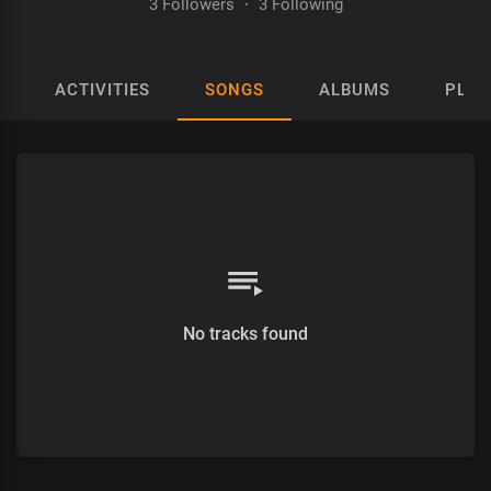
3 Followers
·
3 Following
ACTIVITIES
SONGS
ALBUMS
PLAY
No tracks found