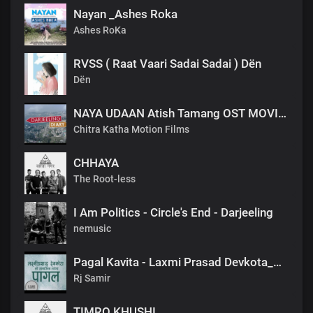
Nayan _Ashes Roka
Ashes RoKa
RVSS ( Raat Vaari Sadai Sadai ) Dën
Dën
NAYA UDAAN Atish Tamang OST MOVIE SONG DARJEELING DIARY.mp3
Chitra Katha Motion Films
CHHAYA
The Root-less
I Am Politics - Circle's End - Darjeeling
nemusic
Pagal Kavita - Laxmi Prasad Devkota_लक्ष्मी प्रसाद देवकोटाको मनछुने कविता पागल_RjSamirTheStoryteller
Rj Samir
TIMRO KHUSHI