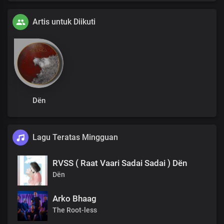
Artis untuk Diikuti
Dën
Lagu Teratas Mingguan
RVSS ( Raat Vaari Sadai Sadai ) Dën
Dën
Arko Bhaag
The Root-less