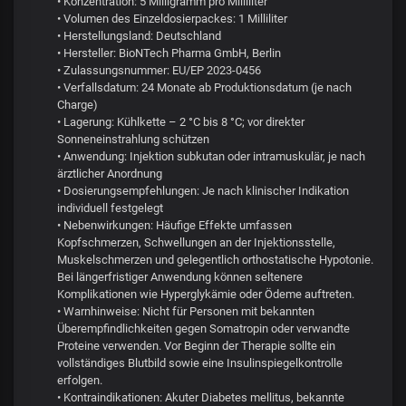
• Konzentration: 5 Milligramm pro Milliliter
• Volumen des Einzeldosierpackes: 1 Milliliter
• Herstellungsland: Deutschland
• Hersteller: BioNTech Pharma GmbH, Berlin
• Zulassungsnummer: EU/EP 2023-0456
• Verfallsdatum: 24 Monate ab Produktionsdatum (je nach
Charge)
• Lagerung: Kühlkette – 2 °C bis 8 °C; vor direkter
Sonneneinstrahlung schützen
• Anwendung: Injektion subkutan oder intramuskulär, je nach
ärztlicher Anordnung
• Dosierungsempfehlungen: Je nach klinischer Indikation
individuell festgelegt
• Nebenwirkungen: Häufige Effekte umfassen
Kopfschmerzen, Schwellungen an der Injektionsstelle,
Muskelschmerzen und gelegentlich orthostatische Hypotonie.
Bei längerfristiger Anwendung können seltenere
Komplikationen wie Hyperglykämie oder Ödeme auftreten.
• Warnhinweise: Nicht für Personen mit bekannten
Überempfindlichkeiten gegen Somatropin oder verwandte
Proteine verwenden. Vor Beginn der Therapie sollte ein
vollständiges Blutbild sowie eine Insulinspiegelkontrolle
erfolgen.
• Kontraindikationen: Akuter Diabetes mellitus, bekannte