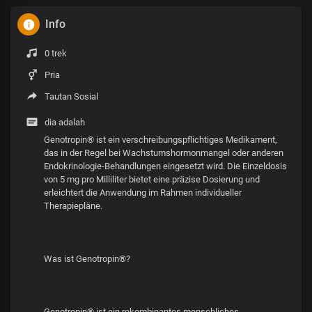
Info
0 trek
Pria
Tautan Sosial
dia adalah
Genotropin® ist ein verschreibungspflichtiges Medikament,
das in der Regel bei Wachstumshormonmangel oder anderen
Endokrinologie-Behandlungen eingesetzt wird. Die Einzeldosis
von 5 mg pro Milliliter bietet eine präzise Dosierung und
erleichtert die Anwendung im Rahmen individueller
Therapiepläne.
Was ist Genotropin®?
Genotropin® ist ein rekombinantes menschliches