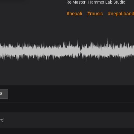
Re-Master : Hammer Lab Studio
#nepali
#music
#nepaliban
क