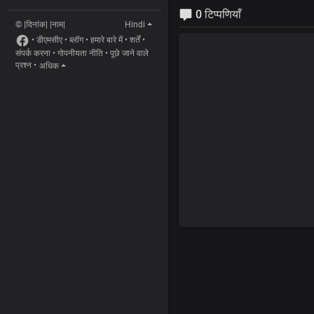
0 टिप्पणियाँ
© |दिनांक| |नाम|
Hindi
•
डीएमसीए
•
ब्लॉग
•
हमारे बारे में
•
शर्तें
•
संपर्क करना
•
गोपनीयता नीति
•
पूछे जाने वाले
प्रश्न
•
अधिक