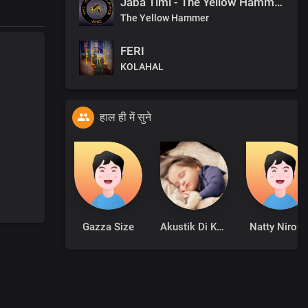
Jaba Timi - The Yellow Hammer - Studio Version
The Yellow Hammer
FERI
KOLAHAL
हाल ही में सुने
Gazza Size
Akustik Di Kamar
Natty Niroul