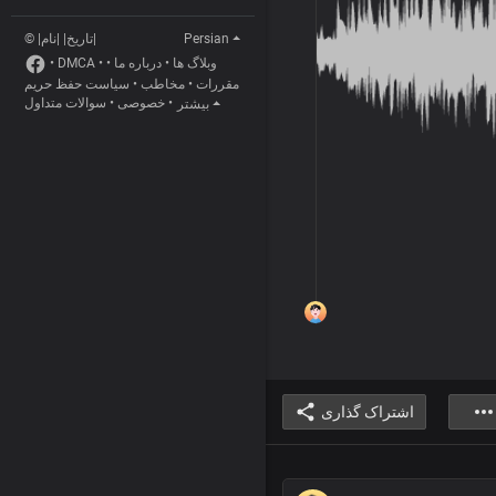
© |تاریخ| |نام|
Persian
•
DMCA
•
•
درباره ما
•
وبلاگ ها
سیاست حفظ حریم
•
مخاطب
•
مقررات
سوالات متداول
•
خصوصی
•
بیشتر
اشتراک گذاری