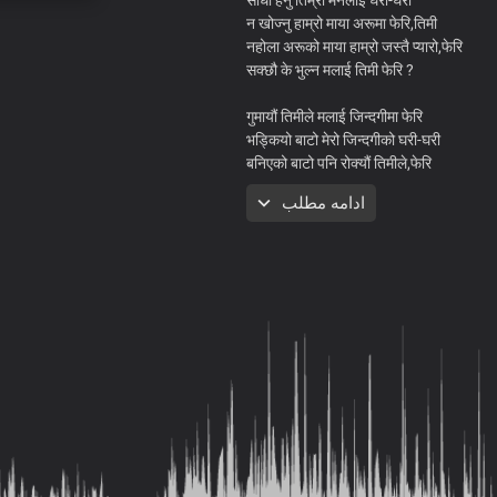
न खोज्नु हाम्रो माया अरूमा फेरि,तिमी
नहोला अरूको माया हाम्रो जस्तै प्यारो,फेरि
सक्छौ के भुल्न मलाई तिमी फेरि ?
गुमायौं तिमीले मलाई जिन्दगीमा फेरि
भड्कियो बाटो मेरो जिन्दगीको घरी-घरी
बनिएको बाटो पनि रोक्यौं तिमीले,फेरि
अब भन्न सक्दिन तिमीलाई, फर्क फेरि
ادامه مطلب
बढ् अघि बढ् तिमी
हाम्रो सम्बन्धलाई पछि छाडी
हात समाएको छौ तिमीले कसैको
लनेछ अर्कै संसार तीमीलाई फेरि
भन्नु मलाई केही छैन,तर अब
खुशी छौ नि तिमी फेरि ?
खुशी छौ नि तिमी फेरि ?
खुशी छौ नि तिमी फेरि ?
सक्छौ के भुल्न मलाई तिमी फेरि ?