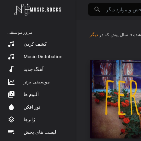
مرور موسیقی
شده
5 سال پیش
که در
دیگر
کشف کردن
Music Distribution
آهنگ جدید
موسیقی برتر
آلبوم ها
نور افکن
ژانرها
لیست های پخش