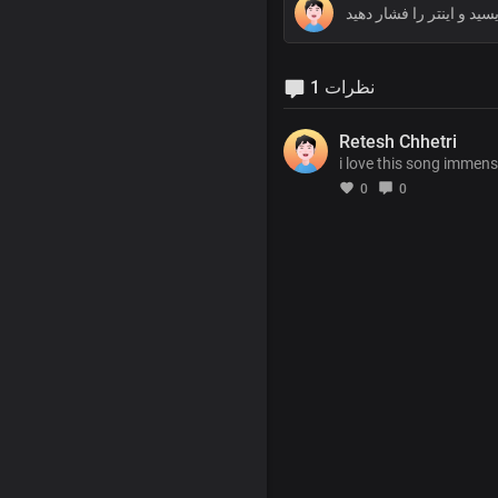
1 نظرات
Retesh Chhetri
i love this song immens
0
0