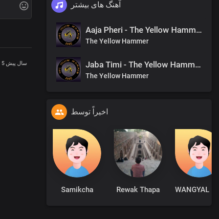
آهنگ های بیشتر
Aaja Pheri - The Yellow Hammer - Studio Version
The Yellow Hammer
Jaba Timi - The Yellow Hammer - Studio Version
5 سال پیش
The Yellow Hammer
اخیراً توسط
Samikcha
Rewak Thapa
WANGYAL 