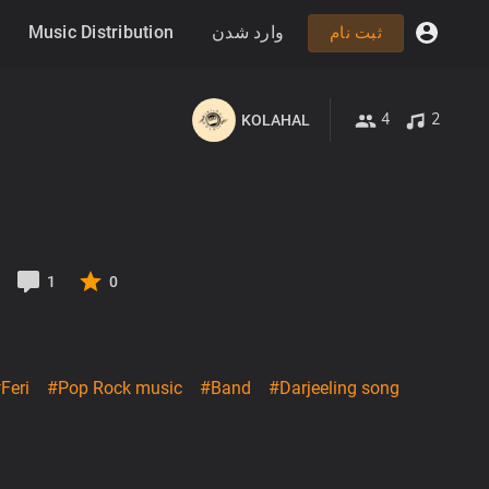
Music Distribution
وارد شدن
ثبت نام
4
2
KOLAHAL
1
0
Feri
#Pop Rock music
#Band
#Darjeeling song