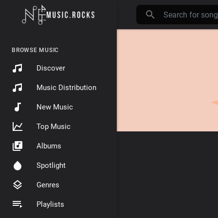
BROWSE MUSIC
Discover
Music Distribution
New Music
Top Music
Albums
Spotlight
Genres
Playlists