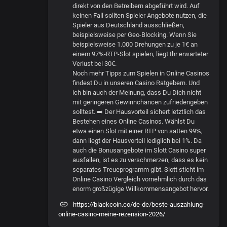
direkt von den Betreibern abgeführt wird. Auf
keinen Fall sollten Spieler Angebote nutzen, die
Spieler aus Deutschland ausschließen,
beispielsweise per Geo-Blocking. Wenn Sie
beispielsweise 1.000 Drehungen zu je 1€ an
einem 97%-RTP-Slot spielen, liegt Ihr erwarteter
Verlust bei 30€.
Noch mehr Tipps zum Spielen in Online Casinos
findest Du in unseren Casino Ratgebern. Und
ich bin auch der Meinung, dass Du Dich nicht
mit geringeren Gewinnchancen zufriedengeben
solltest. ➡️ Der Hausvorteil sichert letztlich das
Bestehen eines Online Casinos. Wählst Du
etwa einen Slot mit einer RTP von satten 99%,
dann liegt der Hausvorteil lediglich bei 1%. Da
auch die Bonusangebote im Slott Casino super
ausfallen, ist es zu verschmerzen, dass es kein
separates Treueprogramm gibt. Slott sticht im
Online Casino Vergleich vornehmlich durch das
enorm großzügige Willkommensangebot hervor.
https://blackcoin.co/de-de/beste-auszahlung-
online-casino-meine-rezension-2026/