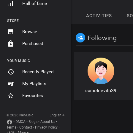
Hall of fame
ACTIVITIES
S
STORE
Browse
Following
Purchased
YOUR MUSIC
Recently Played
My Playlists
isabeldevito39
Favourites
© 2026 NeMusic
English
•
DMCA
•
Blogs
•
About Us
•
Terms
•
Contact
•
Privacy Policy
•
Faqs
•
More