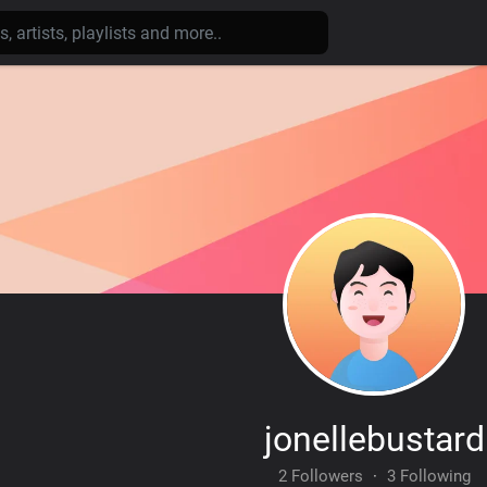
jonellebustard
2 Followers
·
3 Following