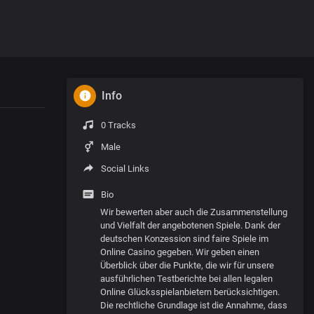
Info
0 Tracks
Male
Social Links
Bio
Wir bewerten aber auch die Zusammenstellung
und Vielfalt der angebotenen Spiele. Dank der
deutschen Konzession sind faire Spiele im
Online Casino gegeben. Wir geben einen
Überblick über die Punkte, die wir für unsere
ausführlichen Testberichte bei allen legalen
Online Glücksspielanbietern berücksichtigen.
Die rechtliche Grundlage ist die Annahme, dass