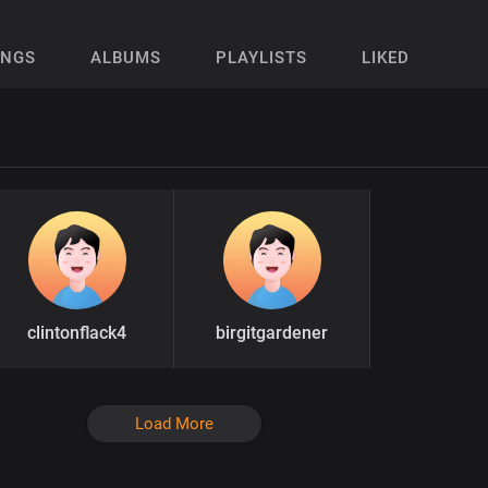
ONGS
ALBUMS
PLAYLISTS
LIKED
clintonflack4
birgitgardener
Load More