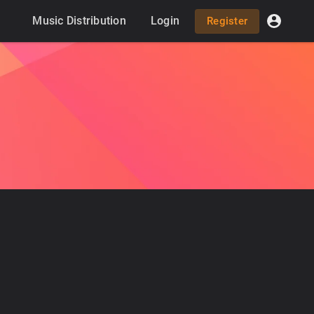
Music Distribution
Login
Register