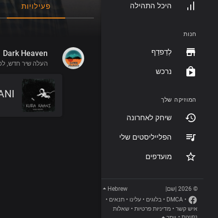
היכל התהילה
פעילויות
חנות
לְדַפדֵף
Dark Heaven
העלה שיר חדש,
לפני 
נרכש
ANI
המוזיקה שלך
שיחק לאחרונה
הפלייליסטים שלי
מועדפים
Hebrew
© 2026 |שם|
•
תנאים
•
עלינו
•
בלוגים
•
DMCA
•
שאלות
•
מדיניות פרטיות
•
איש קשר
•
נפוצות
יותר