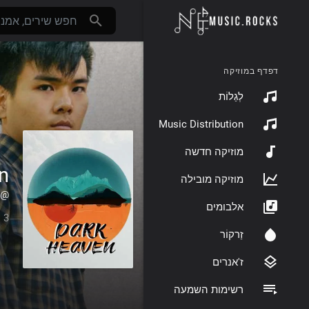
דפדף במוזיקה
לְגַלוֹת
Music Distribution
מוזיקה חדשה
n
מוזיקה מובילה
@darkheavenofficial
אלבומים
3 עוקבים
זַרקוֹר
ז'אנרים
רשימות השמעה