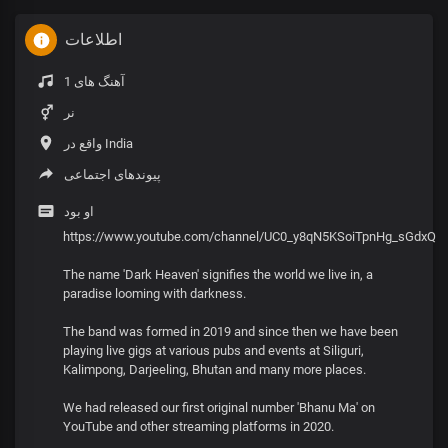
اطلاعات
1 آهنگ های
نر
واقع در India
پیوندهای اجتماعی
او بود
https://www.youtube.com/channel/UC0_y8qN5KSoiTpnHg_sGdxQ
The name 'Dark Heaven' signifies the world we live in, a
paradise looming with darkness.
The band was formed in 2019 and since then we have been
playing live gigs at various pubs and events at Siliguri,
Kalimpong, Darjeeling, Bhutan and many more places.
We had released our first original number 'Bhanu Ma' on
YouTube and other streaming platforms in 2020.