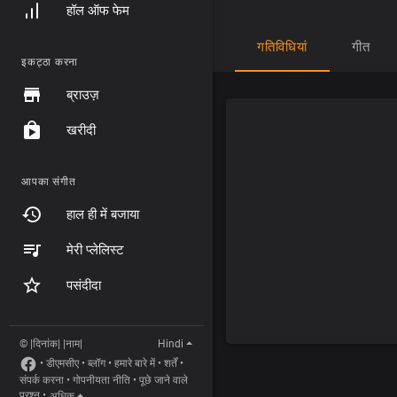
हॉल ऑफ फेम
गतिविधियां
गीत
इकट्ठा करना
ब्राउज़
खरीदी
आपका संगीत
हाल ही में बजाया
मेरी प्लेलिस्ट
पसंदीदा
© |दिनांक| |नाम|
Hindi
•
डीएमसीए
•
ब्लॉग
•
हमारे बारे में
•
शर्तें
•
संपर्क करना
•
गोपनीयता नीति
•
पूछे जाने वाले
प्रश्न
•
अधिक