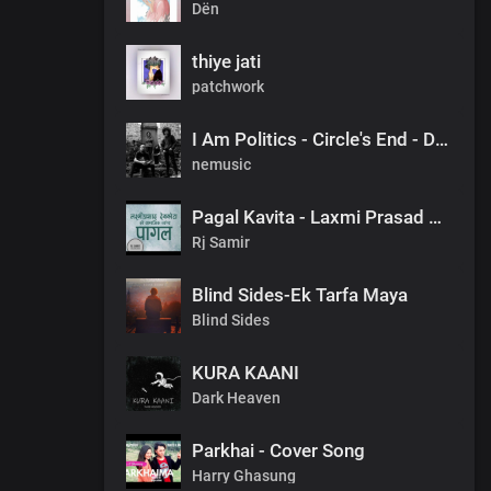
Dën
thiye jati
patchwork
I Am Politics - Circle's End - Darjeeling
nemusic
Pagal Kavita - Laxmi Prasad Devkota_लक्ष्मी प्रसाद देवकोटाको मनछुने कविता पागल_RjSamirTheStoryteller
Rj Samir
Blind Sides-Ek Tarfa Maya
Blind Sides
KURA KAANI
Dark Heaven
Parkhai - Cover Song
Harry Ghasung