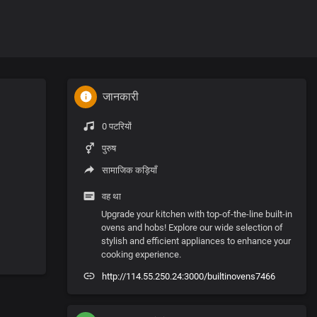
जानकारी
0 पटरियों
पुरुष
सामाजिक कड़ियाँ
वह था
Upgrade your kitchen with top-of-the-line built-in
ovens and hobs! Explore our wide selection of
stylish and efficient appliances to enhance your
cooking experience.
http://114.55.250.24:3000/builtinovens7466