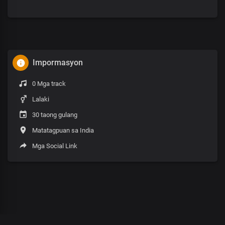
Impormasyon
0 Mga track
Lalaki
30 taong gulang
Matatagpuan sa India
Mga Social Link