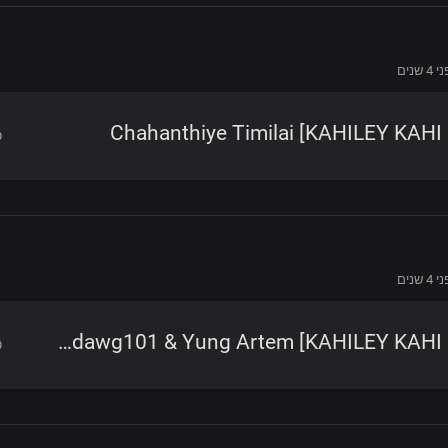
4 שנים
Chahanthiye Timilai [KAHILEY KAHI
4 שנים
Rollin' ft. Ill,Fei,Tdawg101 & Yung Artem [KAHILEY KAHI EP]