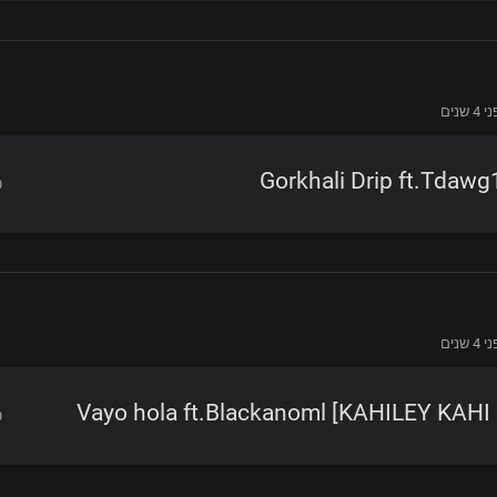
4 שנים
Gorkhali Drip ft.Tdaw
4 שנים
Vayo hola ft.Blackanoml [KAHILEY KAHI