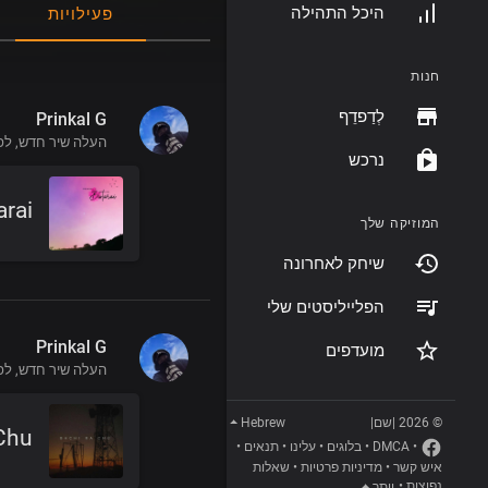
היכל התהילה
פעילויות
חנות
לְדַפדֵף
Prinkal G
העלה שיר חדש,
לפני 
נרכש
arai
המוזיקה שלך
שיחק לאחרונה
הפלייליסטים שלי
Prinkal G
מועדפים
העלה שיר חדש,
לפני 
Hebrew
© 2026 |שם|
Chu
•
תנאים
•
עלינו
•
בלוגים
•
DMCA
•
שאלות
•
מדיניות פרטיות
•
איש קשר
•
נפוצות
יותר