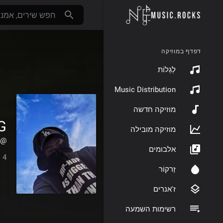
דפדף במוזיקה
לְגַלוֹת
Music Distribution
מוזיקה חדשה
 G
מוזיקה מובילה
@Prinkal_golay
אלבומים
4 עוקבים
זַרקוֹר
ז'אנרים
רשימות השמעה