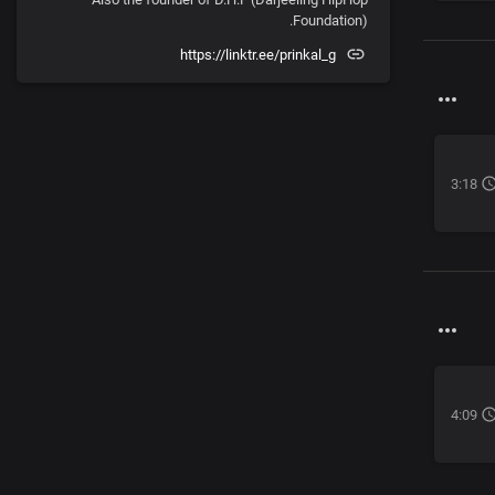
Foundation).
https://linktr.ee/prinkal_g
3:18
4:09