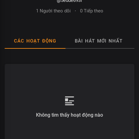
@5edde693f
1 Người theo dõi
·
0 Tiếp theo
CÁC HOẠT ĐỘNG
BÀI HÁT MỚI NHẤT
Không tìm thấy hoạt động nào