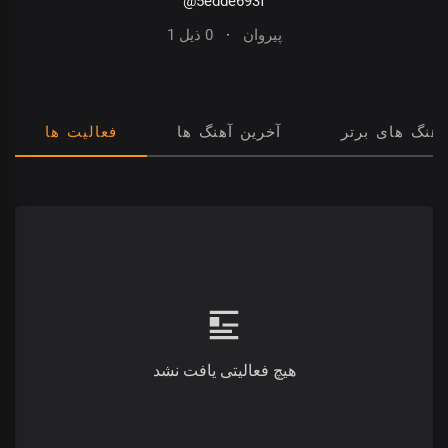
@5edde693f
1 پیروان
·
0 ذیل
آهنگ های برتر
آخرین آهنگ ها
فعالیت ها
هیچ فعالیتی یافت نشد