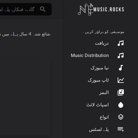
موسیقی کو براؤز کریں۔
شائع شدہ
4 سال پہلے
میں
د
دریافت
Music Distribution
نیا میوزک
ٹاپ میوزک
البمز
اسپاٹ لائٹ
انواع
پلے لسٹس