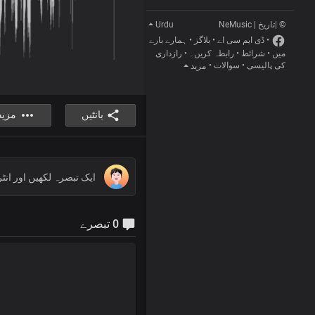
Urdu
© |تاریخ | NeMusic
ہمارے بارے
•
بلاگز
•
ڈی ایم سی اے
•
رازداری
•
رابطہ کریں۔
•
شرائط
•
میں
•
سوالات
•
کی پالیسی
مزید
بانٹیں
مزید
0 تبصرے