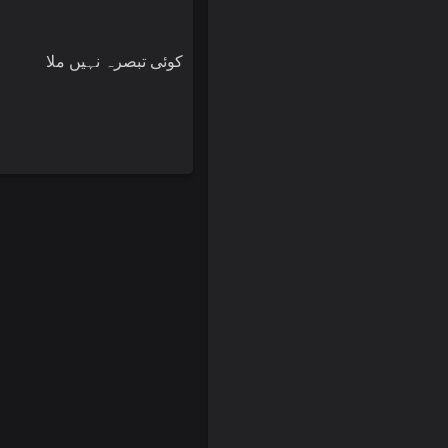
کوئی تبصرہ نہیں ملا