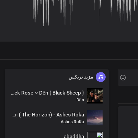
مزید ٹریکس
Black Rose ~ Dën { Black Sheep }
Dën
Kshitij ( The Horizon) - Ashes Roka
Ashes RoKa
abaddha