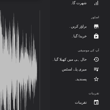
شھرت گاہ
اسٹور
براؤز کریں۔
خریدا گیا۔
آپ کی موسیقی
حال ہی میں کھیلا گیا۔
میری پلے لسٹس
پسندیدہ
تقریبات
تقریبات