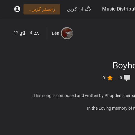
لاگ ان کریں
Music Distribu
رجسٹر کریں۔
12
4
Dën
Boyho
0
0
This song is composed and written by Phupden sherpa
In the Loving memory of 