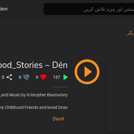
tion
یگر
od_Stories ~ Dën
0
0
0
137
,and Music by Kristopher Basmutary.
my Childhood Friends and loved Ones
#Den