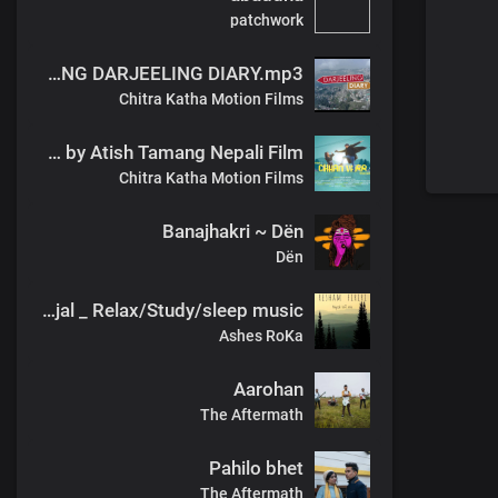
patchwork
NAYA UDAAN Atish Tamang OST MOVIE SONG DARJEELING DIARY.mp3
Chitra Katha Motion Films
Chhan Vaar Title Song by Atish Tamang Nepali Film
Chitra Katha Motion Films
Banajhakri ~ Dën
Dën
Resham firiri ( Rainy day LOfi Mix) ft Sujal _ Relax/Study/sleep music
Ashes RoKa
Aarohan
The Aftermath
Pahilo bhet
The Aftermath