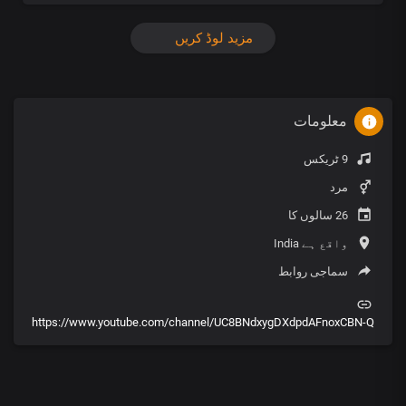
مزید لوڈ کریں
معلومات
9 ٹریکس
مرد
26 سالوں کا
واقع ہے India
سماجی روابط
https://www.youtube.com/channel/UC8BNdxygDXdpdAFnoxCBN-Q