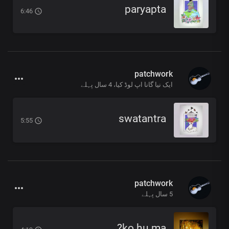
paryapta
6:46
patchwork
ایک نیا گانا اپ لوڈ کیا،
4 سال پہلے
swatantra
5:55
patchwork
5 سال پہلے
ko hu ma?