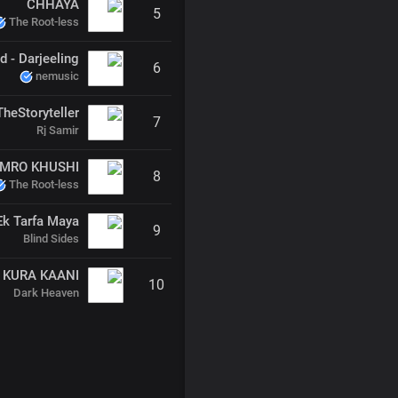
CHHAYA
5
The Root-less
nd - Darjeeling
6
nemusic
7
Rj Samir
IMRO KHUSHI
8
The Root-less
Ek Tarfa Maya
9
Blind Sides
KURA KAANI
10
Dark Heaven