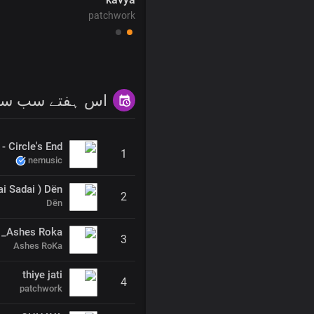
patchwork
اس ہفتے سب سے 
 Circle's End
1
nemusic
i Sadai ) Dën
2
Dën
 _Ashes Roka
3
Ashes RoKa
thiye jati
4
patchwork