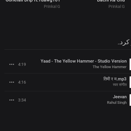
Prinkal G
Prinkal G
 کردہ
Yaad - The Yellow Hammer - Studio Version
4:19
The Yellow Hammer
तिमी र म.mp3
4:16
स्वर संगीत
Jeevan
3:34
Rahul Singh