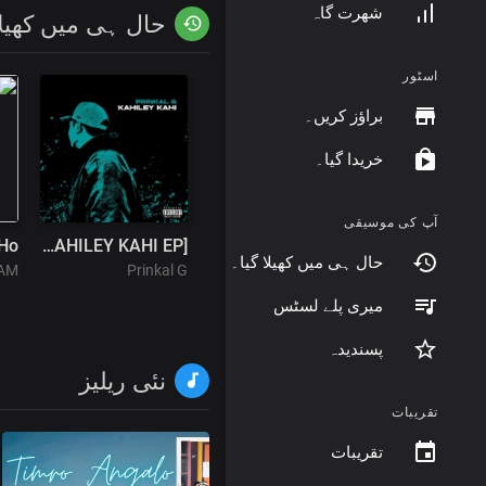
شھرت گاہ
حال ہی میں کھیلا
اسٹور
براؤز کریں۔
خریدا گیا۔
آپ کی موسیقی
 Ho
Rollin' ft. Ill,Fei,Tdawg101 & Yung Artem [KAHILEY KAHI EP]
حال ہی میں کھیلا گیا۔
AM
Prinkal G
میری پلے لسٹس
پسندیدہ
نئی ریلیز
تقریبات
تقریبات