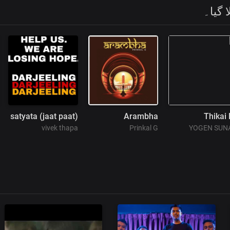
 گیا۔
satyata (jaat paat)
Arambha
Thikai
vivek thapa
Prinkal G
YOGEN SUN