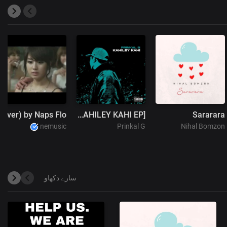
You Were My Everything - Aviation (Hindi Cover) by Naps Flo
Satyata ft.Fei & Pranihal [KAHILEY KAHI EP]
Sararara
nemusic
Prinkal G
Nihal Bomzon
سارے دکھاو