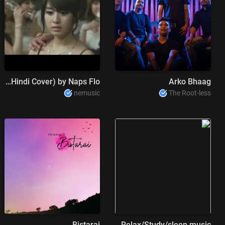
You Were My Everything - Aviation (Hindi Cover) by Naps Flo
Arko Bhaag
nemusic
The Root-less
Bistarai
Resham firiri ( Rainy day LOfi Mix) ft Sujal _ Relax/Study/sleep music