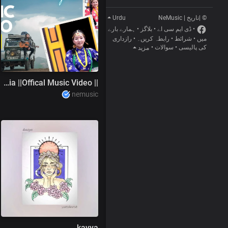
Urdu
© |تاریخ | NeMusic
ہمارے بارے
•
بلاگز
•
ڈی ایم سی اے
•
رازداری
•
رابطہ کریں۔
•
شرائط
•
میں
•
سوالات
•
کی پالیسی
مزید
|| Timro Angalo || Bipsz Mukhia ||Offical Music Video
nemusic
kavya