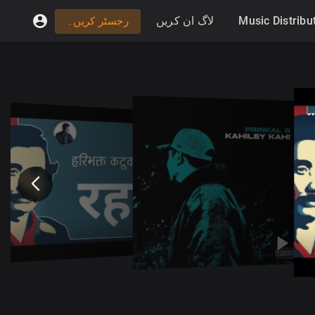
لاگ ان کریں
Music Distribu
رجسٹر کریں۔
Hari Bhakta Katuwal - Rahar_हरिभक्त कटुवाल - रहर _Nepal