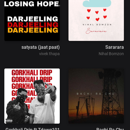
satyata (jaat paat)
Sararara
vivek thapa
Nihal Bomzon
Gorkhali Drip ft.Tdawg101
Bachi Ra Chu