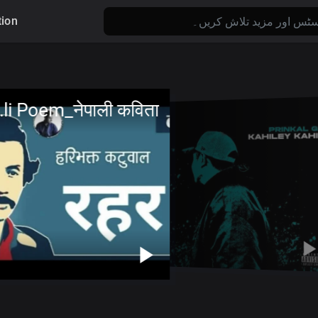
tion
i Poem_नेपाली कविता