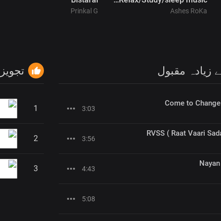
Prinkal G
Ashes RoKa
زیادہ مقبول
تجویز
Come to Change -
1
3:03
RVSS ( Raat Vaari Sada
2
3:56
Nayan
3
4:43
5:08