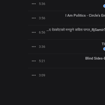
5:36
I Am Politics - Circle's E
3:56
Pagal Kavita - Laxmi Prasad Devkota_लक्ष्मी प्रसाद देवकोटाको मनछुने कविता पागल_RjSamirTheStoryteller
6:56
T
3:36
Blind Sides-
5:21
3:09