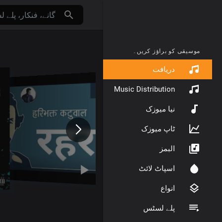
موسیقی کو براؤز کریں۔
دریافت
Music Distribution
نیا میوزک
ٹاپ میوزک
البمز
اسپاٹ لائٹ
انواع
پلے لسٹس