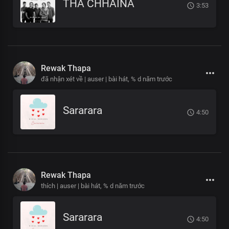
THA CHHAINA
3:53
Rewak Thapa
đã nhận xét về | auser | bài hát,
% d năm trước
Sararara
4:50
Rewak Thapa
thích | auser | bài hát,
% d năm trước
Sararara
4:50