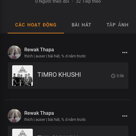
0 Người theo dõi
·
32 Tiếp theo
CÁC HOẠT ĐỘNG
BÀI HÁT
TẬP ẢNH
Rewak Thapa
thích | auser | bài hát,
% d năm trước
TIMRO KHUSHI
3:36
Rewak Thapa
thích | auser | bài hát,
% d năm trước