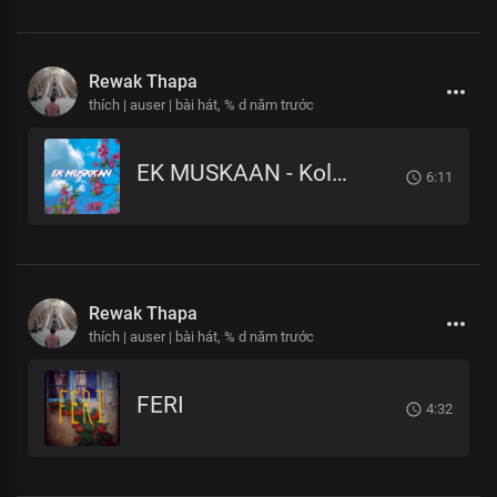
Rewak Thapa
thích | auser | bài hát,
% d năm trước
EK MUSKAAN - Kolahal
6:11
Rewak Thapa
thích | auser | bài hát,
% d năm trước
FERI
4:32