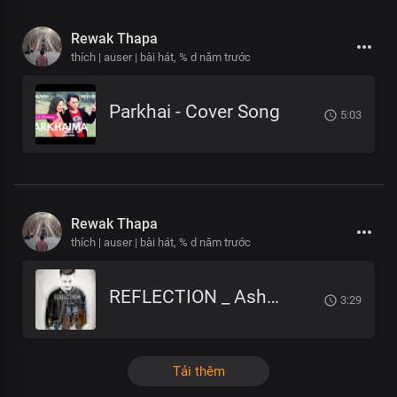
Rewak Thapa
thích | auser | bài hát,
% d năm trước
Parkhai - Cover Song
5:03
Rewak Thapa
thích | auser | bài hát,
% d năm trước
REFLECTION _ Ashes Roka
3:29
Tải thêm