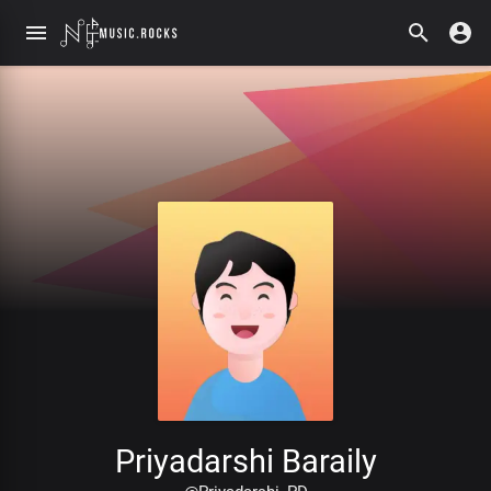
Priyadarshi Baraily