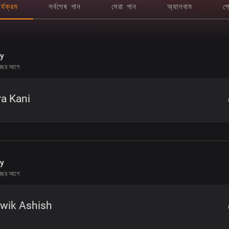
র্যক্রম
সর্বশেষ গান
সেরা গান
অ্যালবাম
প্
ly
বছর আগে
a Kani
ly
বছর আগে
iwik Ashish