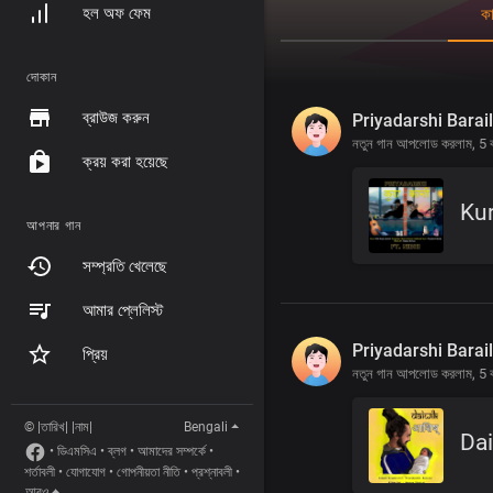
হল অফ ফেম
কা
দোকান
ব্রাউজ করুন
Priyadarshi Barai
নতুন গান আপলোড করলাম,
5 
ক্রয় করা হয়েছে
Kur
আপনার গান
সম্প্রতি খেলেছে
আমার প্লেলিস্ট
Priyadarshi Barai
প্রিয়
নতুন গান আপলোড করলাম,
5 
© |তারিখ| |নাম|
Bengali
Da
•
ডিএমসিএ
•
ব্লগ
•
আমাদের সম্পর্কে
•
শর্তাবলী
•
যোগাযোগ
•
গোপনীয়তা নীতি
•
প্রশ্নাবলী
•
আরও