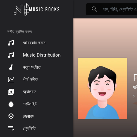
সঙ্গীত ব্রাউজ করুন
আবিষ্কার করুন
Music Distribution
নতুন সংগীত
P
শীর্ষ সঙ্গীত
@
অ্যালবাম
2 
স্পটলাইট
জেনারস
প্লেলিস্ট