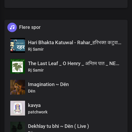
तिम्रो संसार ठोस छ!
मेरो बाफ!
तिम्रो बाक्लो, मेरो पातलो!
तिमी ढुङ्गालाई वस्तु ठान्दछौ,
Flere spor
ठोस कठोरता तिम्रो यथार्थ छ!
म सपनालाई समात्न खोज्दछु,
Hari Bhakta Katuwal - Rahar_हरिभक्त कटुवाल - रहर _Nepali Poem_नेपाली कविता
जस्तो तिमी, त्यो चिसो, मीठो अक्षर काटेको
Rj Samir
पान्ढिकीको बाटुलो सत्यलाई!
मेरो छ बजे काँढाको साथी!
तिम्रो सुनको र हीराको!
The Last Leaf _ O Henry _ अन्तिम पात _ NEPALI AUDIOBOOK
तिमी पहाडलाई लाटा भन्दछौ,
Rj Samir
म भन्छु वाचाल!
जरुर साथी!
Imagination ~ Dën
मेरो एक नशा ढीलो छ ।
Dën
यस्तै छ मेरो हाल!
kavya
म माघको ठण्डीमा
ताराको सेतो प्राथमिक राप तापेर
patchwork
बसिरहेको थिएँ,
दुनियाँले मलाई तरङ्गी भने!
Dekhlay tu bhi ~ Dën ( Live )
भस्मेश्वरबाट फर्कदा सात दिन