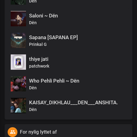
Dën
टोह्लाएको देखेर
भूत लागेको भने!
Saloni ~ Dën
एक सुन्दरीका केशमा
Dën
समयका तुषाराको
पहिला छिर्का परेको देखेर
म तीन दिन रुँदा,
Sapana [SAPANA EP]
मेरो आत्मालाई बुद्धले छुँदा
Prinkal G
मलाई छटाएको भने!
मैले वसन्तको पहिलो कोकिल सुनेर
thiye jati
नाचेको देख्दा,
patchwork
बहुला भने!
एक सूनसान औंसीले मलाई निशास भएर
Who Pehli Pehli ~ Dën
म प्रलय–वेदनाले उफ्रेँ!
Dën
मूर्खहरुले मलाई त्यस बेला ठिङ्गुरा हालेर राखे!
म तूफानसँग एक दिन गीत गाउन थालेको थिएँ,
मलाई बुज्रुगहरुले,
KAISAY_DIKHLAU___DEN___ANSHITA.
राँची पठाइदिए!
Dën
म आपूमलाई एक दिन मरेको सम्झेर
लम्पसार थिएँ,
एक साथीले बेसरी चिमटिदिए
For nylig lyttet af
र भने, “ए पागल तेरो मासु अझ मरेको छैन!”