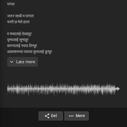
पागल
जरुर साथी म पागल!
यस्तै छ मेरो हाल!
म शब्दलाई देख्दछु!
दृश्यलाई सुन्दछु!
बास्नालाई स्वाद लिन्छु!
आकाशभन्दा पातला कुरालाई छुन्छु!
ती कुरा,
Læs mere
जसको अस्तित्व लोक मान्दैन
जसको आकार संसार जान्दैन!
म देख्दछु ढुङ्गालाई पूल!
जब, जल–किनारका जल–चिप्ला ती
कोमलाकार पाषाण,
चाँदनीमा,
स्वर्गको जादूगर्नी मतिर हाँस्दा,
पत्रिएर, नर्मिएर, झल्किएर,
बल्किएर उठ्दछन् मूक पागलझैं,
Del
Mere
पूल झैं एक किसिमका चकोर–पूल!
म बोल्दछु तिनसँग, जस्तो बोल्दछन् ती मसँग