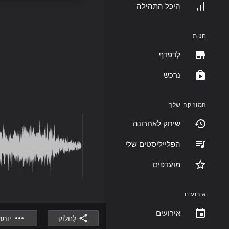
היכל התהילה
חנות
לְדַפדֵף
נרכש
המוזיקה שלך
שיחק לאחרונה
הפלייליסטים שלי
מועדפים
אירועים
אירועים
לַחֲלוֹק
יותר