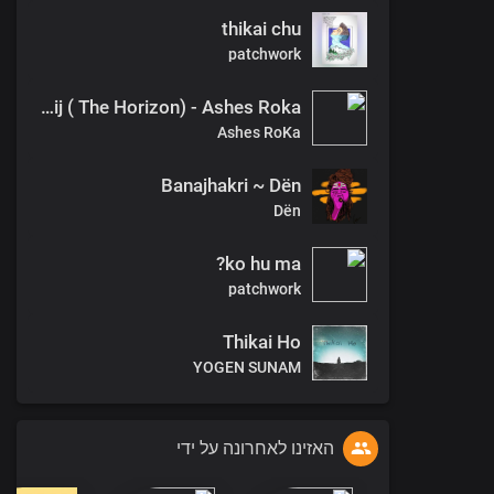
thikai chu
patchwork
Kshitij ( The Horizon) - Ashes Roka
Ashes RoKa
Banajhakri ~ Dën
Dën
ko hu ma?
patchwork
Thikai Ho
YOGEN SUNAM
האזינו לאחרונה על ידי