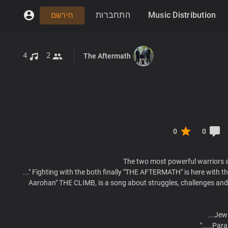
התחברות
Music Distribution
הירשם
4
2
The Aftermath
0
0
Fighting with the both finally "THE AFTERMATH" is here with the
"Aarohan" THE CLIMB, is a song about struggles, challenges and
Parai