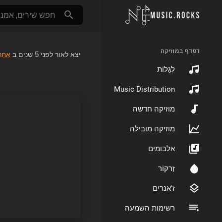
דפדף במוזיקה
יצא לאור
לפני 5 שנים
ב
אַחֵר
לְגַלוֹת
Music Distribution
מוזיקה חדשה
מוזיקה מובילה
אלבומים
זַרקוֹר
ז'אנרים
רשימות השמעה