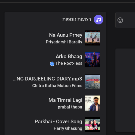
רצועות נוספות
Na Aunu Prney
Priyadarshi Baraily
Arko Bhaag
The Root-less
NAYA UDAAN Atish Tamang OST MOVIE SONG DARJEELING DIARY.mp3
Chitra Katha Motion Films
Ma Timrai Lagi
prabal thapa
Parkhai - Cover Song
Harry Ghasung