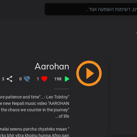
Aarohan
3
0
1
198
"The two most powerful warriors are patience and time"...- Leo Tolstoy
 new Nepali music video "AAROHAN "...
 the chaos we counter in the journey
of life...
" Jewnalai sewnu parcha chyateko maan...
 ko bhir vitra khojnu hunna Afno pan....."