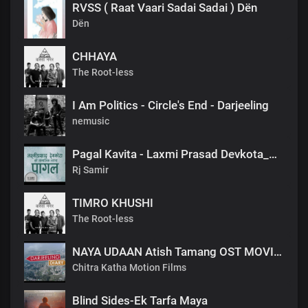
RVSS ( Raat Vaari Sadai Sadai ) Dën
Dën
CHHAYA
The Root-less
I Am Politics - Circle's End - Darjeeling
nemusic
Pagal Kavita - Laxmi Prasad Devkota_लक्ष्मी प्रसाद देवकोटाको मनछुने कविता पागल_RjSamirTheStoryteller
Rj Samir
TIMRO KHUSHI
The Root-less
NAYA UDAAN Atish Tamang OST MOVIE SONG DARJEELING DIARY.mp3
Chitra Katha Motion Films
Blind Sides-Ek Tarfa Maya