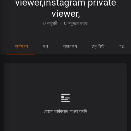
viewer,instagram private
viewer,
0 অনুসারী
·
0 অনুসরণ করছে
কার্যক্রম
গান
অ্যালবাম
প্লেলিস্ট
পছন্দ হ
কোনো কার্যকলাপ পাওয়া যায়নি