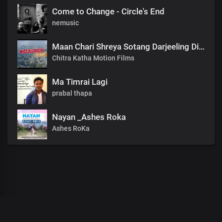
Come to Change - Circle's End
nemusic
Maan Chari Shreya Sotang Darjeeling Diary .mp3
Chitra Katha Motion Films
Ma Timrai Lagi
prabal thapa
Nayan _Ashes Roka
Ashes RoKa
00
:
00
:
00
/
0
:
00
:
00