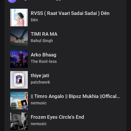
RVSS ( Raat Vaari Sadai Sadai ) Dën
Dën
TIMI RA MA
Rahul Singh
Arko Bhaag
The Root-less
thiye jati
patchwork
|| Timro Angalo || Bipsz Mukhia ||Offical Music Video
nemusic
Frozen Eyes Circle's End
nemusic