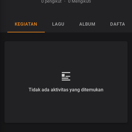
0 pengikut
·
0 Mengikuti
KEGIATAN
LAGU
ALBUM
DAFTAR 
Tidak ada aktivitas yang ditemukan