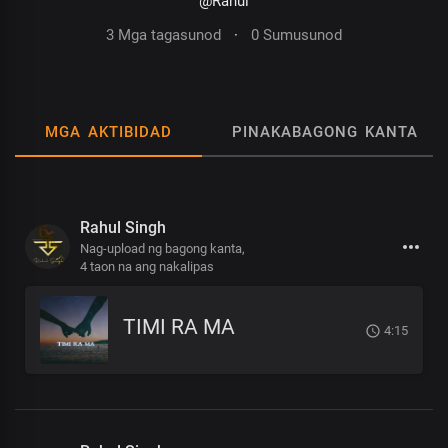
@Rahul
3 Mga tagasunod
·
0 Sumusunod
MGA AKTIBIDAD
PINAKABAGONG KANTA
Rahul Singh
Nag-upload ng bagong kanta,
4 taon na ang nakalipas
TIMI RA MA
4:15